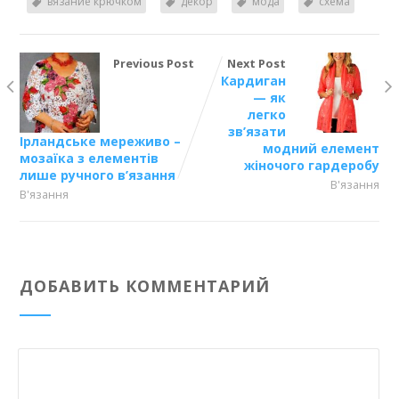
вязание крючком
декор
мода
схема
Previous Post
Next Post
Кардиган
— як
легко
зв’язати
Ірландське мереживо –
модний елемент
мозаїка з елементів
жіночого гардеробу
лише ручного в’язання
В'язання
В'язання
ДОБАВИТЬ КОММЕНТАРИЙ