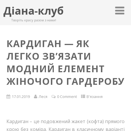
Діана-клуб
Творіть красу разом з нами!
КАРДИГАН — ЯК
ЛЕГКО ЗВ’ЯЗАТИ
МОДНИЙ ЕЛЕМЕНТ
ЖІНОЧОГО ГАРДЕРОБУ
17.01.2019
Леся
0 Comment
В'язання
Кардиган – це подовжений жакет (кофта) прямого
крою без коміра. Кардиган в класичному варіанті