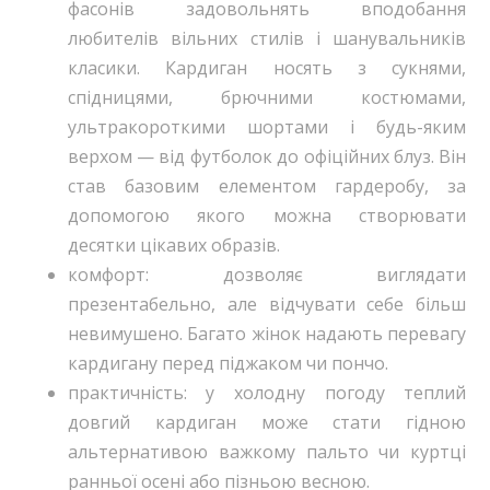
фасонів задовольнять вподобання
любителів вільних стилів і шанувальників
класики. Кардиган носять з сукнями,
спідницями, брючними костюмами,
ультракороткими шортами і будь-яким
верхом — від футболок до офіційних блуз. Він
став базовим елементом гардеробу, за
допомогою якого можна створювати
десятки цікавих образів.
комфорт: дозволяє виглядати
презентабельно, але відчувати себе більш
невимушено. Багато жінок надають перевагу
кардигану перед піджаком чи пончо.
практичність: у холодну погоду теплий
довгий кардиган може стати гідною
альтернативою важкому пальто чи куртці
ранньої осені або пізньою весною.