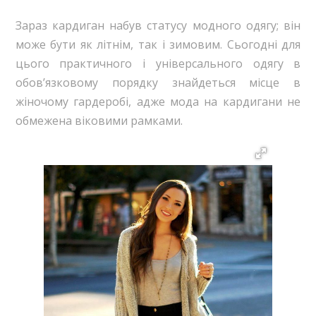
Зараз кардиган набув статусу модного одягу; він
може бути як літнім, так і зимовим. Сьогодні для
цього практичного і універсального одягу в
обов’язковому порядку знайдеться місце в
жіночому гардеробі, адже мода на кардигани не
обмежена віковими рамками.