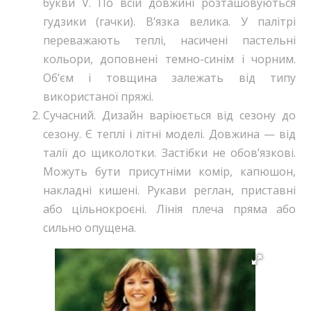
букви V. По всій довжині розташовуються
гудзики (гачки). В’язка велика. У палітрі
переважають теплі, насичені пастельні
кольори, доповнені темно-синім і чорним.
Об’єм і товщина залежать від типу
використаної пряжі.
Сучасний. Дизайн варіюється від сезону до
сезону. Є теплі і літні моделі. Довжина — від
талії до щиколотки. Застібки не обов’язкові.
Можуть бути присутніми комір, капюшон,
накладні кишені. Рукави реглан, приставні
або цільнокроєні. Лінія плеча пряма або
сильно опущена.