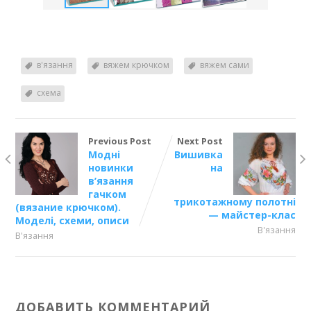
в'язання
вяжем крючком
вяжем сами
схема
Previous Post
Next Post
Модні
Вишивка
новинки
на
в’язання
гачком
трикотажному полотні
(вязание крючком).
— майстер-клас
Моделі, схеми, описи
В'язання
В'язання
ДОБАВИТЬ КОММЕНТАРИЙ