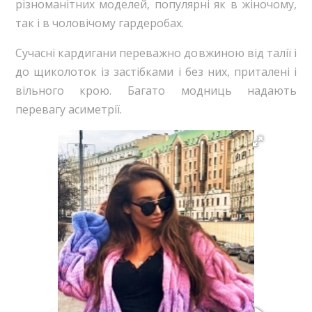
різноманітних моделей, популярні як в жіночому,
так і в чоловічому гардеробах.
Сучасні кардигани переважно довжиною від талії і
до щиколоток із застібками і без них, приталені і
вільного крою. Багато модниць надають
перевагу асиметрії.