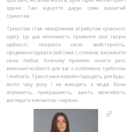
щоб речі, які вона носить, були гарні, неповторні і
зручні. Такі відчуття дарує саме вишитий
трикотаж.
Трикотаж став невід’ємним атрибутом сучасного
одягу. Це дає можливість проявити свої творчі
здібності, показати свою майстерність,
продемонструвати свій смак і, головне, висловити
свою любов. Кожному приємно носити речі,
виконані особисто для вас з особливою турботою
і любов’ю. Трикотажні вироби підходять для будь-
якого часу року і не виходять з моди. Вони
зігрівають, прикрашають, дають можливість
виглядати елегантно і чарівно.