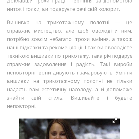
Доклавши трохи праці і терпіння, за допомогою
ниток і голки, ви подаруєте речі свій колорит.
Вишивка на трикотажному полотні — це
справжнє мистецтво, але щоб оволодіти ним,
потрібно зовсім небагато: трохи вміння, а також
наші підказки та рекомендації. І так ви оволодієте
технікою вишивки по трикотажу, така річ подарує
справжнє задоволення і радість. Такі вироби
неповторні, вони дивують і зачаровують. Уміння
вишивки на трикотажному полотні не тільки
надасть вам естетичну насолоду, а й допоможе
знайти свій стиль. Вишивайте і будьте
неповторні.