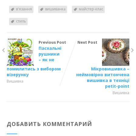
в'язання
вишиванка
майстер-клас
стиль
Previous Post
Next Post
Пасхальні
рушники
– як не
помилитись з вибором
Мікровишивка –
візерунку
неймовірно витончена
вишивка в техніці
Вишивка
petit-point
Вишивка
ДОБАВИТЬ КОММЕНТАРИЙ