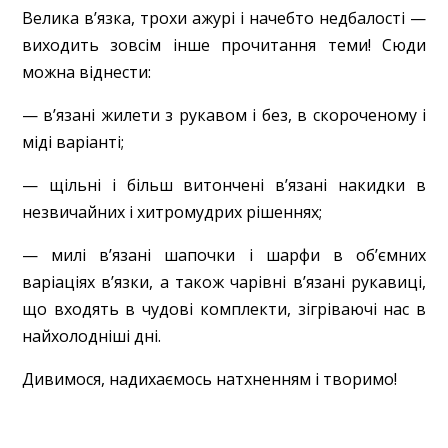
Велика в’язка, трохи ажурі і начебто недбалості —
виходить зовсім інше прочитання теми! Сюди
можна віднести:
— в’язані жилети з рукавом і без, в скороченому і
міді варіанті;
— щільні і більш витончені в’язані накидки в
незвичайних і хитромудрих рішеннях;
— милі в’язані шапочки і шарфи в об’ємних
варіаціях в’язки, а також чарівні в’язані рукавиці,
що входять в чудові комплекти, зігріваючі нас в
найхолодніші дні.
Дивимося, надихаємось натхненням і творимо!