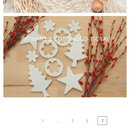
ЛІПИМО З СОЛОНОГО ТІСТА!
1
…
5
6
7
Навигация
по